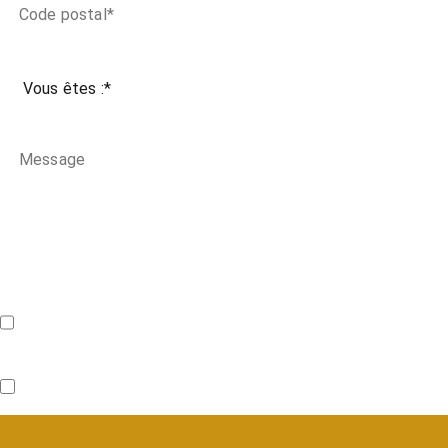
J'accepte de recevoir les communications relatives aux
tout moment.
J'accepte la politique de confidentialité ainsi que d'êtr