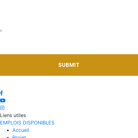
nouvelles, aux invitations et aux promotions du
complexe Eleva. Vous pouvez vous désabonner de ces
communications à tout moment.
J'accepte la politique de confidentialité ainsi que d'être
contacté(e) par le complexe Eleva pour faire suite à ma
demande de renseignements.
*
Liens utiles
EMPLOIS DISPONIBLES
Accueil
Projet