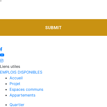
J'accepte la politique de confidentialité ainsi que d'être
contacté(e) par le complexe Eleva pour faire suite à ma
demande de renseignements.
*
Liens utiles
EMPLOIS DISPONIBLES
Accueil
Projet
Espaces communs
Appartements
Quartier