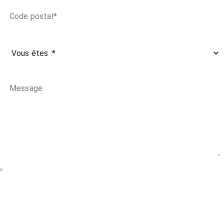
J'accepte de recevoir les communications relatives aux
nouvelles, aux invitations et aux promotions du
complexe Eleva. Vous pouvez vous désabonner de ces
communications à tout moment.